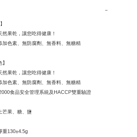
−
】

重130±4.5g