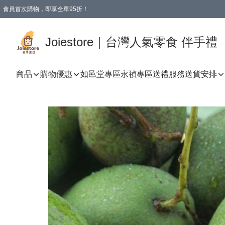
會員首次購物，即享全單95折！
Joiestore會員全單折扣優惠
購物滿 HKD 350.00即享免運費優惠！（適用於 本地送貨、本地取貨 )
Joiestore｜台灣人氣零食 伴手禮
商品
購物優惠
如邑堂專區
永禎專區
送禮服務
送貨安排