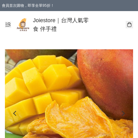
會員首次購物，即享全單95折！
Joiestore會員全單折扣優惠
購物滿 HKD 350.00即享免運費優惠！（適用於 本地送貨、本地取貨 )
Joiestore｜台灣人氣零
食 伴手禮