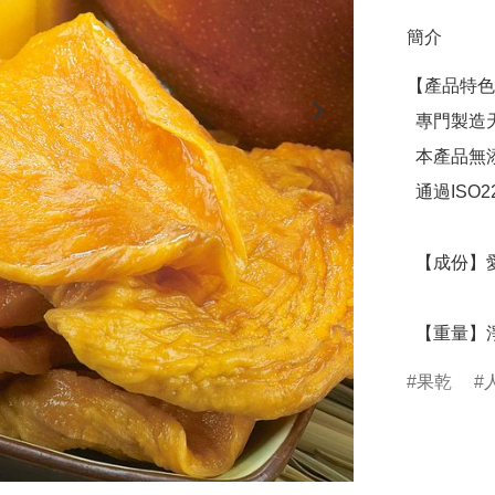
簡介
【產品特色
  專門製造天然果乾，讓您吃得健康！

  本產品無添加色素、無防腐劑、無香料、無糖精

  通過ISO22000食品安全管理系統及HACCP雙重驗證

  【成份】愛文芒果、糖

  【重量】淨
果乾