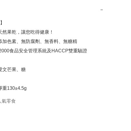
−
】

重130±4.5g
人氣零食