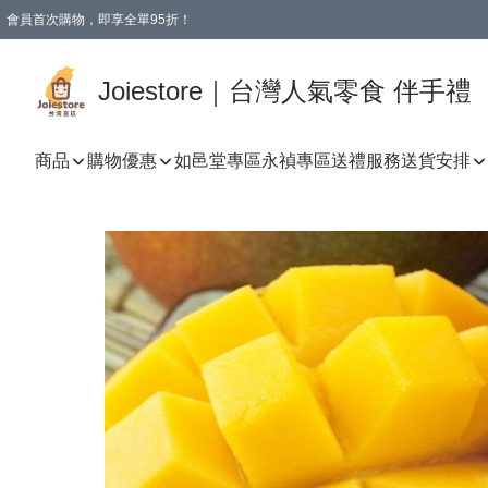
會員首次購物，即享全單95折！
Joiestore會員全單折扣優惠
購物滿 HKD 350.00即享免運費優惠！（適用於 本地送貨、本地取貨 )
Joiestore｜台灣人氣零食 伴手禮
商品
購物優惠
如邑堂專區
永禎專區
送禮服務
送貨安排