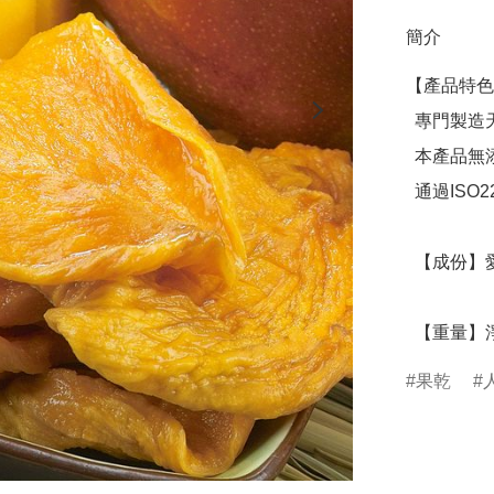
簡介
【產品特色
  專門製造天然果乾，讓您吃得健康！

  本產品無添加色素、無防腐劑、無香料、無糖精

  通過ISO22000食品安全管理系統及HACCP雙重驗證

  【成份】愛文芒果、糖

  【重量】淨
果乾