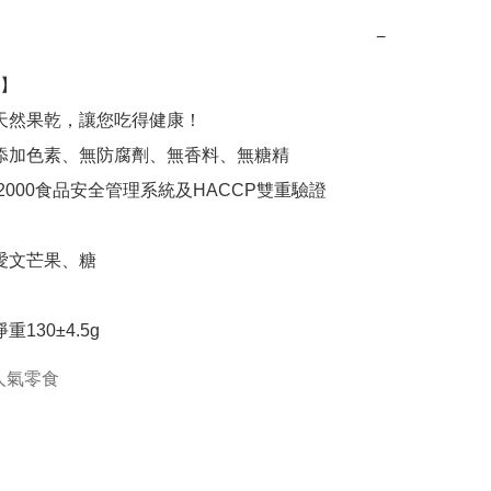
−
】

重130±4.5g
人氣零食