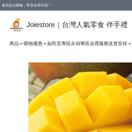
會員首次購物，即享全單95折！
Joiestore會員全單折扣優惠
購物滿 HKD 350.00即享免運費優惠！（適用於 本地送貨、本地取貨 )
Joiestore｜台灣人氣零食 伴手禮
商品
購物優惠
如邑堂專區
永禎專區
送禮服務
送貨安排