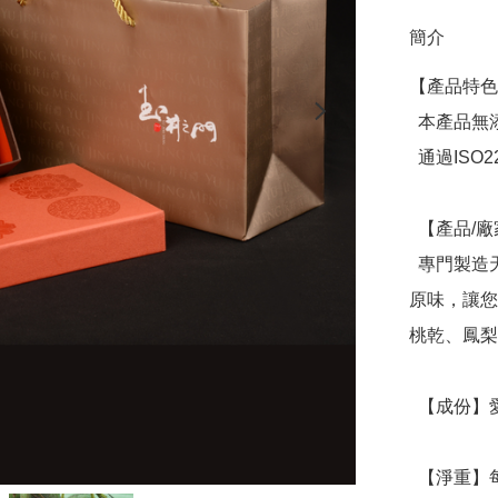
簡介
【產品特色
  本產品無添加色素、無防腐劑、無香料、無糖精

  通過ISO22000食品安全管理系統及HACCP雙重驗證

  【產品/廠家介紹】

  專門製造天然果乾，以最簡單、無添加的方式，保有水果的
原味，讓您
桃乾、鳳梨
  【成份】愛文芒果乾、情人果乾、鳳梨乾

  【淨重】每罐重量:205±5g
