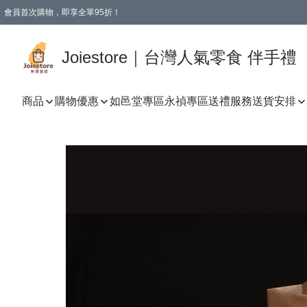
會員首次購物，即享全單95折！
Joiestore會員全單折扣優惠
購物滿 HKD 350.00即享免運費優惠！（適用於 本地送貨、本地取貨 )
Joiestore｜台灣人氣零食 伴手禮
商品
購物優惠
如邑堂專區
永禎專區
送禮服務
送貨安排