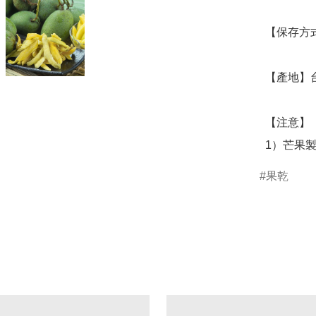
  【保存方式】 開封後請盡快食用，或放入雪櫃冷藏。

  【產地】台灣

  【注意】

  1）芒
果乾