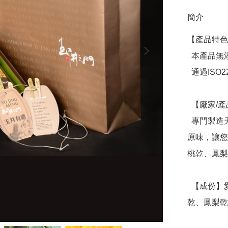
簡介
【產品特色
  本產品無添加色素、無防腐劑、無香料、無糖精

  通過ISO22000食品安全管理系統及HACCP雙重驗證

  【廠家/產品介紹】

  專門製造天然果乾，以最簡單、無添加的方式，保有水果的
原味，讓您
桃乾、鳳梨
  【成份】愛文芒果乾、凱特芒果乾、情人果乾、紅心芭樂
乾、鳳梨乾