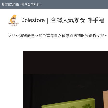
會員首次購物，即享全單95折！
Joiestore會員全單折扣優惠
購物滿 HKD 350.00即享免運費優惠！（適用於 本地送貨、本地取貨 )
Joiestore｜台灣人氣零食 伴手禮
商品
購物優惠
如邑堂專區
永禎專區
送禮服務
送貨安排