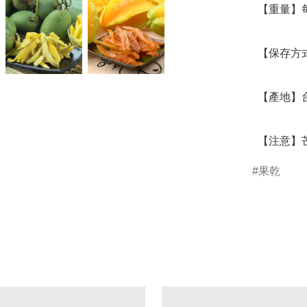
  【重量】每罐淨重:205±5g

  【保存方式】 開封後請盡快食用，或放入雪櫃冷藏。

  【產地】台灣

  【注
果乾