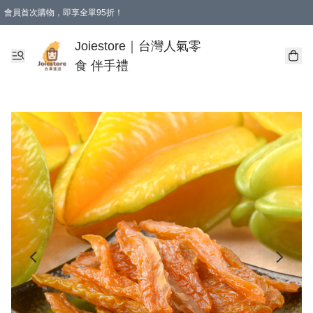
會員首次購物，即享全單95折！
Joiestore會員全單折扣優惠
購物滿 HKD 350.00即享免運費優惠！（適用於 本地送貨、本地取貨 )
Joiestore｜台灣人氣零
食 伴手禮