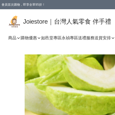
會員首次購物，即享全單95折！
Joiestore會員全單折扣優惠
購物滿 HKD 350.00即享免運費優惠！（適用於 本地送貨、本地取貨 )
Joiestore｜台灣人氣零食 伴手禮
商品
購物優惠
如邑堂專區
永禎專區
送禮服務
送貨安排