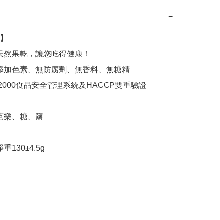
−
】

重130±4.5g