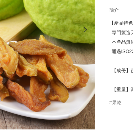
簡介
【產品特色
  專門製造天然果乾，讓您吃得健康！

  本產品無添加色素、無防腐劑、無香料、無糖精

  通過ISO22000食品安全管理系統及HACCP雙重驗證

  【成份】芭樂、糖、鹽

  【重量】淨
果乾