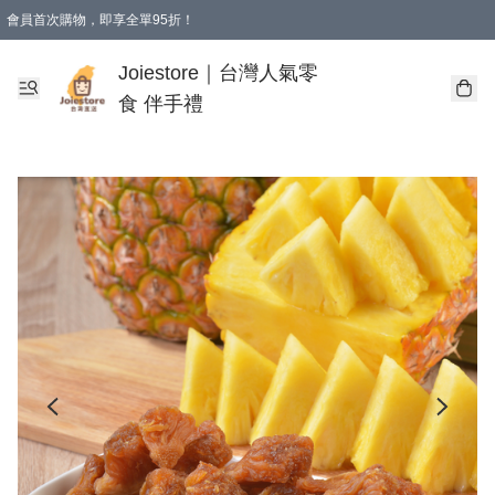
會員首次購物，即享全單95折！
Joiestore會員全單折扣優惠
購物滿 HKD 350.00即享免運費優惠！（適用於 本地送貨、本地取貨 )
Joiestore｜台灣人氣零
食 伴手禮