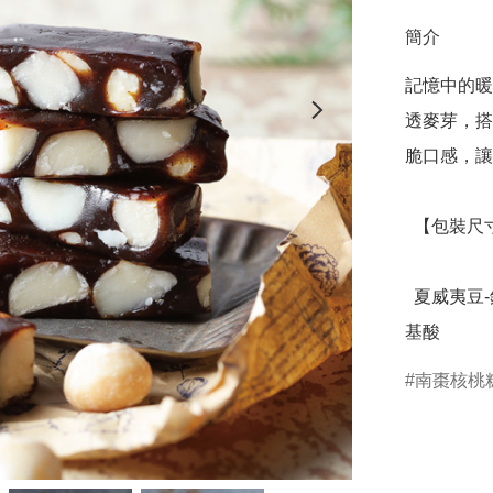
簡介
記憶中的暖
透麥芽，搭
脆口感，讓
  【包裝尺寸】20.7×9×6.1cm

  夏威夷豆-鈣，磷 ，鐵，維生素B1、B2和人體必需的8種胺
基酸
南棗核桃