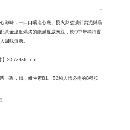
−
心滋味，一口口嚐進心底。慢火熬煮濃郁棗泥與晶
配黃金溫度烘烤的飽滿夏威夷豆，軟Q中帶獨特香
人回味無窮。

糕