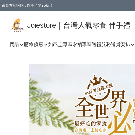
會員首次購物，即享全單95折！
Joiestore會員全單折扣優惠
購物滿 HKD 350.00即享免運費優惠！（適用於 本地送貨、本地取貨 )
Joiestore｜台灣人氣零食 伴手禮
商品
購物優惠
如邑堂專區
永禎專區
送禮服務
送貨安排