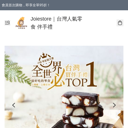
會員首次購物，即享全單95折！
Joiestore會員全單折扣優惠
購物滿 HKD 350.00即享免運費優惠！（適用於 本地送貨、本地取貨 )
Joiestore｜台灣人氣零
食 伴手禮