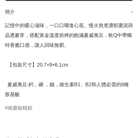
簡介
−
記憶中的暖心滋味，一口口嚐進心底。慢火熬煮濃郁棗泥與
晶透麥芽，搭配黃金溫度烘烤的飽滿夏威夷豆，軟Q中帶獨
特香脆口感，讓人回味無窮。

  【包裝尺寸】20.7×9×6.1cm

  夏威夷豆-鈣，磷 ，鐵，維生素B1、B2和人體必需的8種
胺基酸
南棗核桃糕