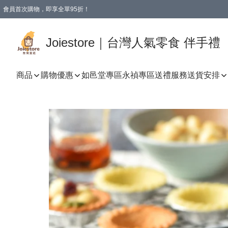
會員首次購物，即享全單95折！
Joiestore會員全單折扣優惠
購物滿 HKD 350.00即享免運費優惠！（適用於 本地送貨、本地取貨 )
Joiestore｜台灣人氣零食 伴手禮
商品
購物優惠
如邑堂專區
永禎專區
送禮服務
送貨安排