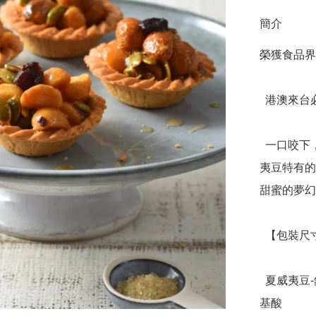
簡介
榮獲食品界
  港澳來台必買伴手禮

  一口咬下，酥脆中帶有豐富層次，焦香的塔皮伴隨一股夏威
夷豆特有的
甜蜜的夢幻
  【包裝尺寸】20.7 × 9 × 6.1cm

  夏威夷豆-鈣，磷 ，鐵，維生素B1、B2和人體必需的8種胺
基酸
