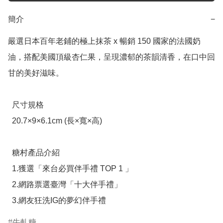
簡介
−
嚴選日本百年老鋪的極上抹茶 x 暢銷 150 國家的法國奶
油，搭配美國頂級杏仁果，呈現濃郁的茶韻清香，在口中回
甘的美好滋味。 

  尺寸規格

  20.7×9×6.1cm (長×寬×高)

  糖村產品介紹

  1.獲選「來台必買伴手禮 TOP 1 」

  2.網路票選臺灣「十大伴手禮」

  3.網友狂洗IG的夢幻伴手禮
牛軋糖