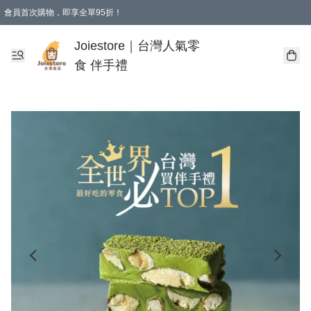
會員首次購物，即享全單95折！
Joiestore會員全單折扣優惠
購物滿 HKD 350.00即享免運費優惠！（適用於 本地送貨、本地取貨 )
Joiestore｜台灣人氣零
食 伴手禮