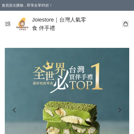
會員首次購物，即享全單95折！
Joiestore會員全單折扣優惠
購物滿 HKD 350.00即享免運費優惠！（適用於 本地送貨、本地取貨 )
Joiestore｜台灣人氣零
食 伴手禮