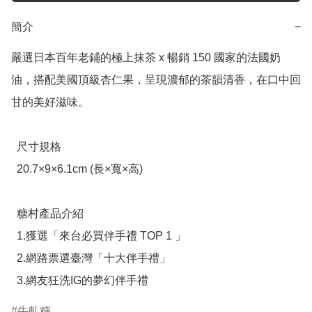
簡介
−
嚴選日本百年老鋪的極上抹茶 x 暢銷 150 國家的法國奶
油，搭配美國頂級杏仁果，呈現濃郁的茶韻清香，在口中回
甘的美好滋味。 

  尺寸規格

  20.7×9×6.1cm (長×寬×高)

  糖村產品介紹

  1.獲選「來台必買伴手禮 TOP 1 」

  2.網路票選臺灣「十大伴手禮」

  3.網友狂洗IG的夢幻伴手禮
牛軋糖