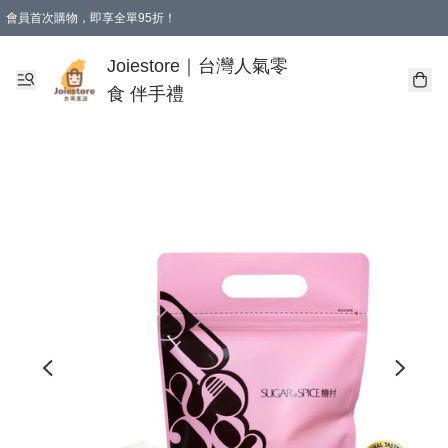
會員首次購物，即享全單95折！
Joiestore會員全單折扣優惠
購物滿 HKD 350.00即享免運費優惠！（適用於 本地送貨、本地取貨 )
Joiestore｜台灣人氣零
食 伴手禮