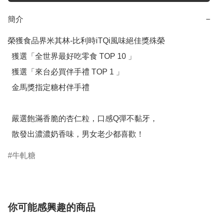
簡介
−
榮獲食品界米其林-比利時iTQi風味絕佳獎殊榮

  獲選「全世界最好吃零食 TOP 10 」

  獲選「來台必買伴手禮 TOP 1 」

  金馬獎指定糖村伴手禮

  嚴選飽滿香脆的杏仁粒，口感Q彈不黏牙，

  散發出濃濃奶香味，男女老少都喜歡！
牛軋糖
你可能感興趣的商品