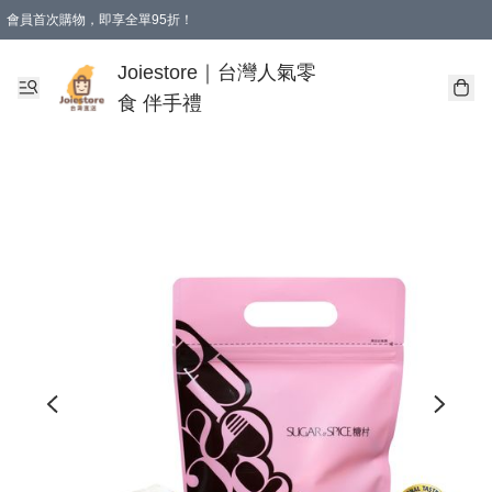
會員首次購物，即享全單95折！
Joiestore會員全單折扣優惠
購物滿 HKD 350.00即享免運費優惠！（適用於 本地送貨、本地取貨 )
Joiestore｜台灣人氣零
食 伴手禮