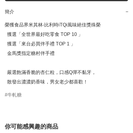
簡介
−
榮獲食品界米其林-比利時iTQi風味絕佳獎殊榮

  獲選「全世界最好吃零食 TOP 10 」

  獲選「來台必買伴手禮 TOP 1 」

  金馬獎指定糖村伴手禮

  嚴選飽滿香脆的杏仁粒，口感Q彈不黏牙，

  散發出濃濃奶香味，男女老少都喜歡！
牛軋糖
你可能感興趣的商品