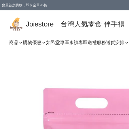
會員首次購物，即享全單95折！
Joiestore會員全單折扣優惠
購物滿 HKD 350.00即享免運費優惠！（適用於 本地送貨、本地取貨 )
Joiestore｜台灣人氣零食 伴手禮
商品
購物優惠
如邑堂專區
永禎專區
送禮服務
送貨安排