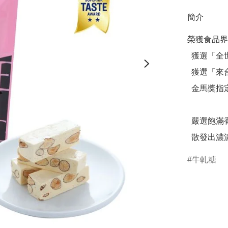
簡介
榮獲食品界
  獲選「全世界最好吃零食 TOP 10 」

  獲選「來台必買伴手禮 TOP 1 」

  金馬獎指定糖村伴手禮

  嚴選飽滿香脆的杏仁粒，口感Q彈不黏牙，

  散發出
牛軋糖