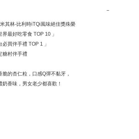
−
米其林-比利時iTQi風味絕佳獎殊榮

濃濃奶香味，男女老少都喜歡！