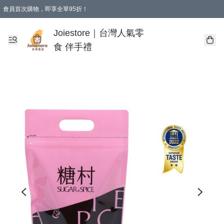
會員首次購物，即享全單95折！
Joiestore會員全單折扣優惠
購物滿 HKD 350.00即享免運費優惠！（適用於 本地送貨、本地取貨 )
Joiestore｜台灣人氣零
食 伴手禮