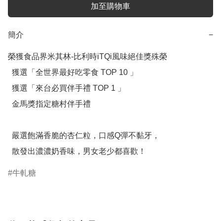
加至購物車
簡介
−
榮獲食品界米其林-比利時iTQi風味絕佳獎殊榮

  獲選「全世界最好吃零食 TOP 10 」

  獲選「來台必買伴手禮 TOP 1 」

  金馬獎指定糖村伴手禮

  嚴選飽滿香脆的杏仁粒，口感Q彈不黏牙，

  散發出濃濃奶香味，男女老少都喜歡！
牛軋糖