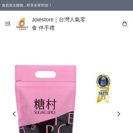
會員首次購物，即享全單95折！
Joiestore會員全單折扣優惠
購物滿 HKD 350.00即享免運費優惠！（適用於 本地送貨、本地取貨 )
Joiestore｜台灣人氣零
食 伴手禮