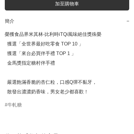
加至購物車
簡介
−
榮獲食品界米其林-比利時iTQi風味絕佳獎殊榮

  獲選「全世界最好吃零食 TOP 10 」

  獲選「來台必買伴手禮 TOP 1 」

  金馬獎指定糖村伴手禮

  嚴選飽滿香脆的杏仁粒，口感Q彈不黏牙，

  散發出濃濃奶香味，男女老少都喜歡！
牛軋糖