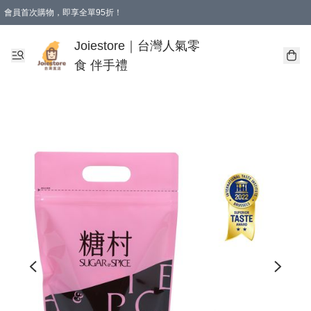
會員首次購物，即享全單95折！
Joiestore會員全單折扣優惠
購物滿 HKD 350.00即享免運費優惠！（適用於 本地送貨、本地取貨 )
Joiestore｜台灣人氣零
食 伴手禮