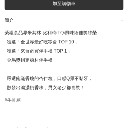
加至購物車
簡介
−
榮獲食品界米其林-比利時iTQi風味絕佳獎殊榮

  獲選「全世界最好吃零食 TOP 10 」

  獲選「來台必買伴手禮 TOP 1 」

  金馬獎指定糖村伴手禮

  嚴選飽滿香脆的杏仁粒，口感Q彈不黏牙，

  散發出濃濃奶香味，男女老少都喜歡！
牛軋糖