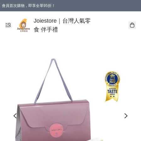
會員首次購物，即享全單95折！
Joiestore會員全單折扣優惠
購物滿 HKD 350.00即享免運費優惠！（適用於 本地送貨、本地取貨 )
Joiestore｜台灣人氣零
食 伴手禮