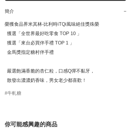
簡介
−
榮獲食品界米其林-比利時iTQi風味絕佳獎殊榮

  獲選「全世界最好吃零食 TOP 10 」

  獲選「來台必買伴手禮 TOP 1 」

  金馬獎指定糖村伴手禮

  嚴選飽滿香脆的杏仁粒，口感Q彈不黏牙，

  散發出濃濃奶香味，男女老少都喜歡！
牛軋糖
你可能感興趣的商品