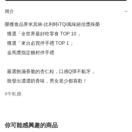
簡介
−
榮獲食品界米其林-比利時iTQi風味絕佳獎殊榮

  獲選「全世界最好吃零食 TOP 10 」

  獲選「來台必買伴手禮 TOP 1 」

  金馬獎指定糖村伴手禮

  嚴選飽滿香脆的杏仁粒，口感Q彈不黏牙，

  散發出濃濃奶香味，男女老少都喜歡！
牛軋糖
你可能感興趣的商品