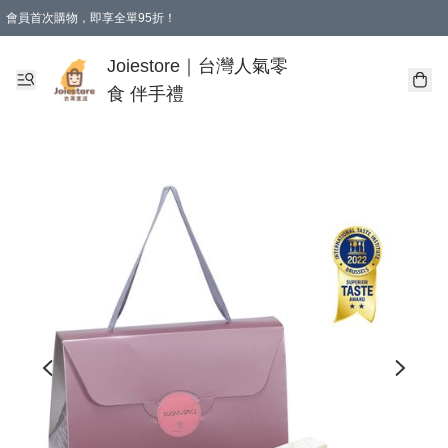
會員首次購物，即享全單95折！
Joiestore會員全單折扣優惠
購物滿 HKD 350.00即享免運費優惠！（適用於 本地送貨、本地取貨 )
Joiestore｜台灣人氣零
食 伴手禮