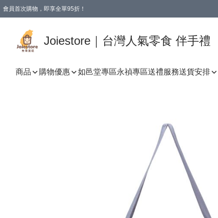
會員首次購物，即享全單95折！
Joiestore會員全單折扣優惠
購物滿 HKD 350.00即享免運費優惠！（適用於 本地送貨、本地取貨 )
Joiestore｜台灣人氣零食 伴手禮
商品
購物優惠
如邑堂專區
永禎專區
送禮服務
送貨安排