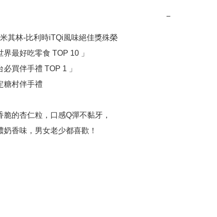
−
米其林-比利時iTQi風味絕佳獎殊榮

濃濃奶香味，男女老少都喜歡！