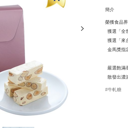
簡介
榮獲食品界
  獲選「全世界最好吃零食 TOP 10 」

  獲選「來台必買伴手禮 TOP 1 」

  金馬獎指定糖村伴手禮

  嚴選飽滿香脆的杏仁粒，口感Q彈不黏牙，

  散發出
牛軋糖