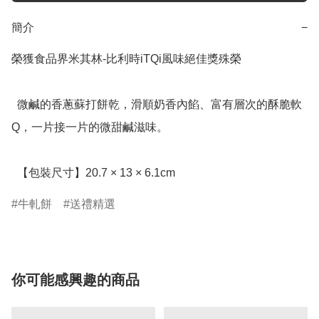
簡介
−
榮獲食品界米其林-比利時iTQi風味絕佳獎殊榮

  微鹹的香蔥蘇打餅乾，滑順奶香內餡、富有層次的酥脆軟
Q，一片接一片的微甜鹹滋味。

  【包裝尺寸】20.7 × 13 × 6.1cm
牛軋餅
送禮精選
你可能感興趣的商品