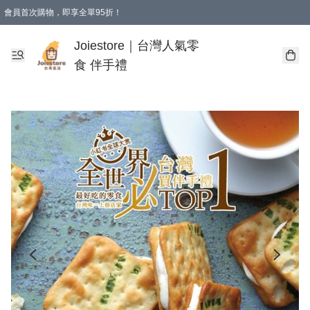
會員首次購物，即享全單95折！
Joiestore會員全單折扣優惠
購物滿 HKD 350.00即享免運費優惠！（適用於 本地送貨、本地取貨 )
Joiestore｜台灣人氣零
食 伴手禮