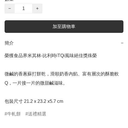
−
+
加至購物車
簡介
−
榮獲食品界米其林-比利時iTQi風味絕佳獎殊榮

微鹹的香蔥蘇打餅乾，滑順奶香內餡、富有層次的酥脆軟
Q，一片接一片的微甜鹹滋味。

包裝尺寸 21.2 x 23.2 x5.7 cm
牛軋餅
送禮精選