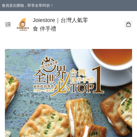
會員首次購物，即享全單95折！
Joiestore會員全單折扣優惠
購物滿 HKD 350.00即享免運費優惠！（適用於 本地送貨、本地取貨 )
Joiestore｜台灣人氣零
食 伴手禮