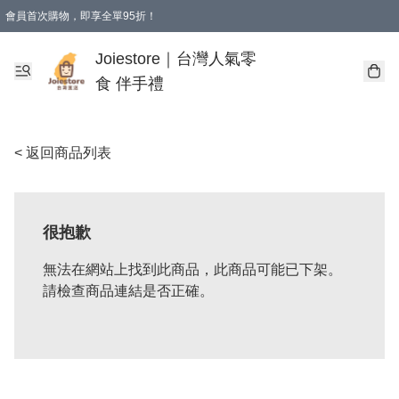
會員首次購物，即享全單95折！
Joiestore會員全單折扣優惠
購物滿 HKD 350.00即享免運費優惠！（適用於 本地送貨、本地取貨 )
Joiestore｜台灣人氣零
食 伴手禮
< 返回商品列表
很抱歉
無法在網站上找到此商品，此商品可能已下架。
請檢查商品連結是否正確。