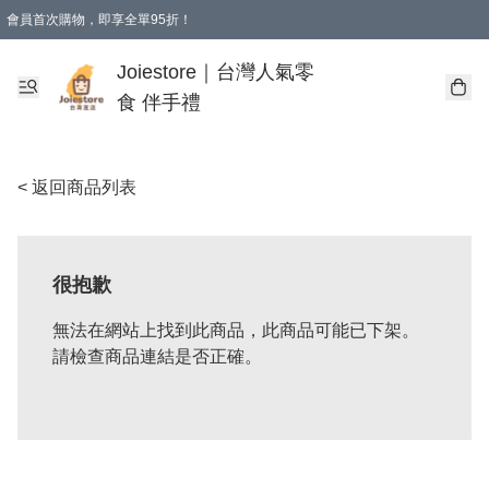
會員首次購物，即享全單95折！
Joiestore會員全單折扣優惠
購物滿 HKD 350.00即享免運費優惠！（適用於 本地送貨、本地取貨 )
Joiestore｜台灣人氣零
食 伴手禮
< 返回商品列表
很抱歉
無法在網站上找到此商品，此商品可能已下架。
請檢查商品連結是否正確。