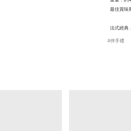
  最佳賞味期：45天

  法式
伴手禮