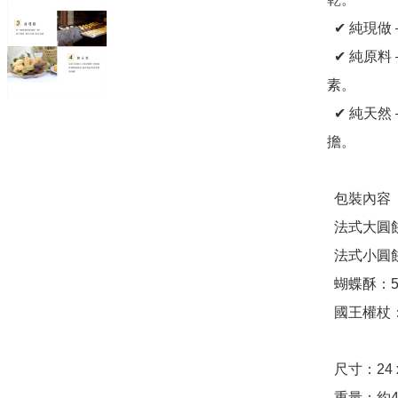
  ✔ 純現做 —— 每日新鮮製作，確保最佳口感與風味。

  ✔ 純原料 —— 100%純進口天然食材，不使用人工香精與色
素。

  ✔ 純天然 —— 當天現烤、當天出貨，零添加，健康無負
擔。

  包裝內容

  法式大圓餅：5入

  法式小圓餅：6入

  蝴蝶酥：5入

  國王權杖：9入

  尺寸：24 x 17 x 6 cm

  重量：約460g
