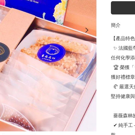
簡介
【產品特色
  ✨ 法國藍帶主廚純手工製作 —— 堅持純手工工藝，不添加
任何化學添
  🏆 榮獲「台中十大伴手禮」 —— 薔薇森林法式手工餅乾榮
獲好禮標章
  🥐 嚴選天然食材，健康至上 —— 從原料挑選到製作過程，
堅持健康與
  薔薇森林的四大堅持

  ✔ 純手工 —— 由藍帶主廚親自製作，手工打造每一塊餅
乾。
