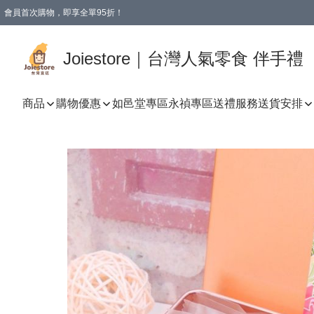
會員首次購物，即享全單95折！
Joiestore會員全單折扣優惠
購物滿 HKD 350.00即享免運費優惠！（適用於 本地送貨、本地取貨 )
Joiestore｜台灣人氣零食 伴手禮
商品
購物優惠
如邑堂專區
永禎專區
送禮服務
送貨安排