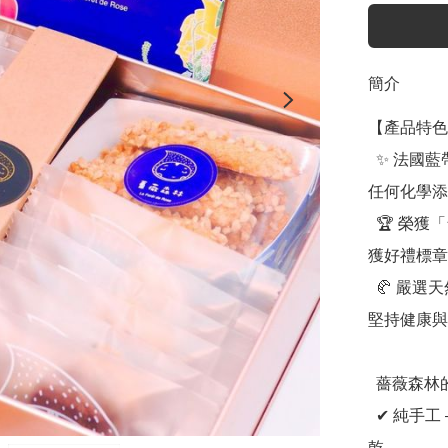
簡介
【產品特色
  ✨ 法國藍帶主廚純手工製作 —— 堅持純手工工藝，不添加
任何化學添
  🏆 榮獲「台中十大伴手禮」 —— 薔薇森林法式手工餅乾榮
獲好禮標章
  🥐 嚴選天然食材，健康至上 —— 從原料挑選到製作過程，
堅持健康與
  薔薇森林的四大堅持

  ✔ 純手工 —— 由藍帶主廚親自製作，手工打造每一塊餅
乾。
