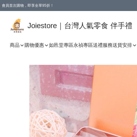
會員首次購物，即享全單95折！
Joiestore會員全單折扣優惠
購物滿 HKD 350.00即享免運費優惠！（適用於 本地送貨、本地取貨 )
Joiestore｜台灣人氣零食 伴手禮
商品
購物優惠
如邑堂專區
永禎專區
送禮服務
送貨安排