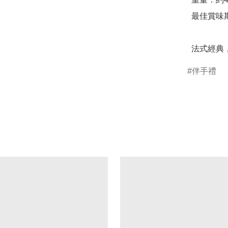
  最佳賞味期：45天

  法式
伴手禮