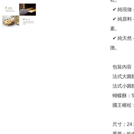
  ✔ 純現做 —— 每日新鮮製作，確保最佳口感與風味。

  ✔ 純原料 —— 100%純進口天然食材，不使用人工香精與色
素。

  ✔ 純天然 —— 當天現烤、當天出貨，零添加，健康無負
擔。

  包裝內容

  法式大圓餅：5入

  法式小圓餅：6入

  蝴蝶酥：5入

  國王權杖：9入

  尺寸：24 x 17 x 6 cm

  重量：約460g
