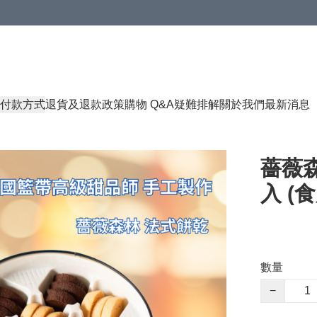
付款方式
退貨及退款政策
購物 Q&A
疑難排解
關於我們
最新消息
薔薇森
入 (食
數量
−