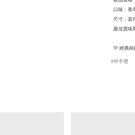
  口味：香草奶油、法國巧克力

  尺寸：直徑 15.3 cm，高度 5.2 cm

  最佳賞味期：35 天

  💛 
伴手禮