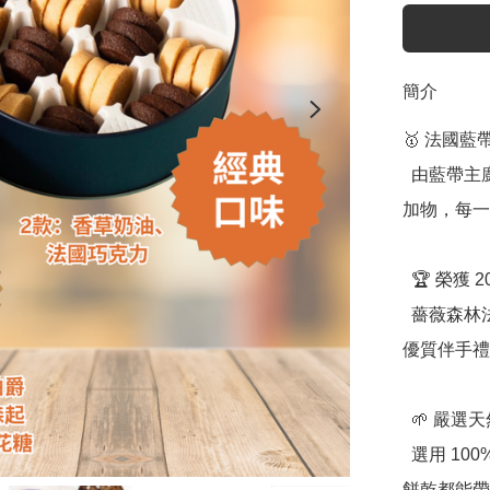
簡介
🥇 法國
  由藍帶主廚親手製作，堅持純手工工藝，不添加任何化學添
加物，每一
  🏆 榮獲 2020「台中十大伴手禮」認證

  薔薇森林法式手工餅乾榮獲好禮標章，是台灣最具代表性的
優質伴手禮
  🌱 嚴選天然食材，健康與美味兼具

  選用 100% 純進口原料，不含人工香精與色素，確保每一片
餅乾都能帶