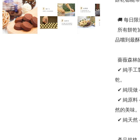
  🚚 每日限量現做，確保最佳新鮮度

  所有餅乾皆為接單後新鮮製作，當天烘焙、當天出貨，讓你
品嚐到最酥
  薔薇森林的四大堅持

  ✔ 純手工製作 —— 堅持法式傳統手藝，精心打造每一片餅
乾。

  ✔ 純現做 —— 每日新鮮烘焙，限量供應，確保最佳風味。

  ✔ 純原料 —— 嚴選頂級進口食材，無人工添加，還原最自
然的美味。

  ✔ 純天然 —— 無防腐劑、無香精，讓你吃得更安心。

  產品規格
