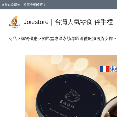
會員首次購物，即享全單95折！
Joiestore會員全單折扣優惠
購物滿 HKD 350.00即享免運費優惠！（適用於 本地送貨、本地取貨 )
Joiestore｜台灣人氣零食 伴手禮
商品
購物優惠
如邑堂專區
永禎專區
送禮服務
送貨安排