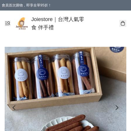
會員首次購物，即享全單95折！
Joiestore會員全單折扣優惠
購物滿 HKD 350.00即享免運費優惠！（適用於 本地送貨、本地取貨 )
Joiestore｜台灣人氣零
食 伴手禮