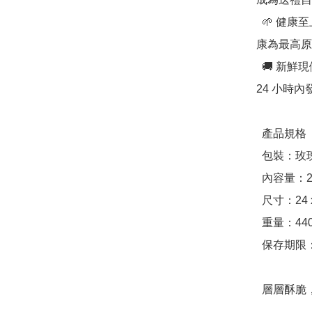
  🌱 健康至上，嚴選天然食材 —— 每一塊餅乾都以安全與健
康為最高原
  🚚 新鮮現做，快速出貨 —— 接單後新鮮製作，並於完成後 
24 小時
  產品規格

  包裝：玫瑰金禮盒（獨立包裝）

  內容量：240片 / 盒

  尺寸：24 x 17 x 6 cm

  重量：440g

  保存期限：45天

  層層