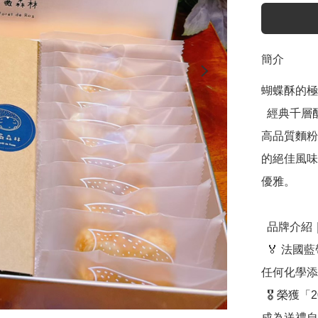
簡介
蝴蝶酥的極
  經典千層酥皮細緻堆疊，入口即化，帶來酥脆層次感。嚴選
高品質麵粉
的絕佳風味
優雅。

  品牌介紹｜薔薇森林

  🏅 法國藍帶主廚純手工製作 —— 堅持純手工工藝，不添加
任何化學添
  🎖 榮獲「2020 台中十大伴手禮」 —— 獲得好禮標章認證，
成為送禮自