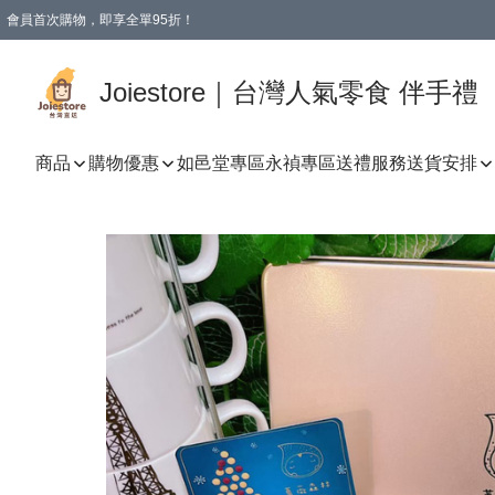
會員首次購物，即享全單95折！
Joiestore會員全單折扣優惠
購物滿 HKD 350.00即享免運費優惠！（適用於 本地送貨、本地取貨 )
Joiestore｜台灣人氣零食 伴手禮
商品
購物優惠
如邑堂專區
永禎專區
送禮服務
送貨安排