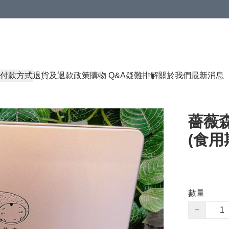
付款方式
退貨及退款政策
購物 Q&A
疑難排解
關於我們
最新消息
薔薇森
(食用期
數量
−