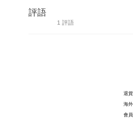
評語
1 評語
退貨
海外
會員