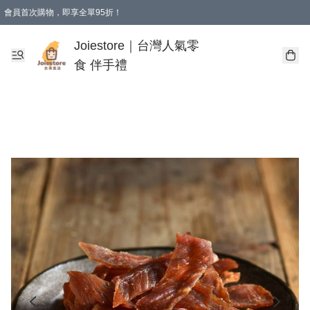
會員首次購物，即享全單95折！
Joiestore會員全單折扣優惠
購物滿 HKD 350.00即享免運費優惠！（適用於 本地送貨、本地取貨 )
Joiestore｜台灣人氣零
食 伴手禮