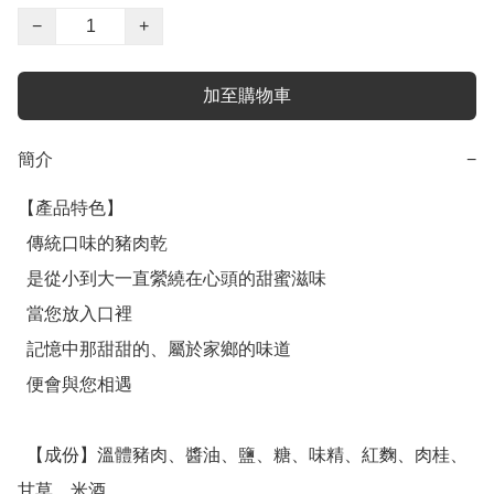
−
+
加至購物車
簡介
−
【產品特色】

  傳統口味的豬肉乾

  是從小到大一直縈繞在心頭的甜蜜滋味

  當您放入口裡

  記憶中那甜甜的、屬於家鄉的味道

  便會與您相遇

  【成份】溫體豬肉、醬油、鹽、糖、味精、紅麴、肉桂、
甘草、米酒
