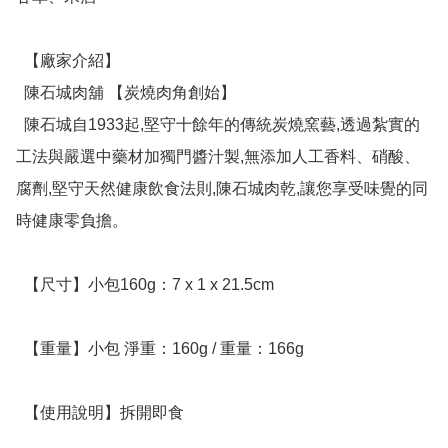
  【廠家介紹】

  陳石城肉舖 【炭燒肉角創始】

  陳石城自1933起,堅守十餘年的傳統炭燒窯藝,透過紮實的
工法與嚴選中藥材加獨門醬汁製,無添加人工香料、硝酸、
腐劑,堅守天然健康飲食法則,陳石城肉乾,讓您享受味覺的同
時健康零負擔。

  【尺寸】小包160g：7 x 1 x 21.5cm

  【重量】小包 淨重：160g / 重量：166g

  【使用說明】拆開即食
