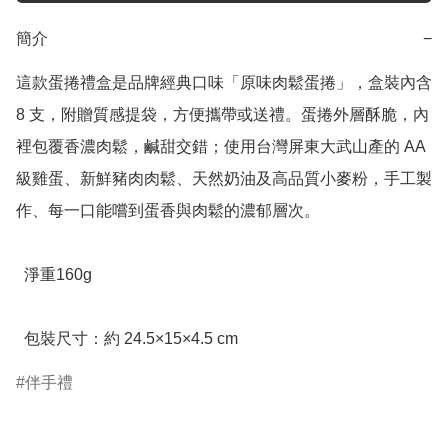
簡介
−
這款蛋捲禮盒是品牌經典口味「原味肉鬆蛋捲」，盒裝內含 
8 支，附贈質感提袋，方便攜帶或送禮。蛋捲外層酥脆，內
裡包覆香濃肉鬆，鹹甜交錯；使用台灣屏東大武山產的 AA 
級雞蛋、新鮮豬肉肉鬆、天然奶油及高品質小麥粉，手工製
作、每一口能嚐到蛋香與肉鬆的濃郁層次。

  淨重160g

  包裝尺寸：約 24.5×15×4.5 cm
伴手禮