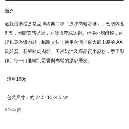
簡介
−
這款蛋捲禮盒是品牌經典口味「原味肉鬆蛋捲」，盒裝內含 
8 支，附贈質感提袋，方便攜帶或送禮。蛋捲外層酥脆，內
裡包覆香濃肉鬆，鹹甜交錯；使用台灣屏東大武山產的 AA 
級雞蛋、新鮮豬肉肉鬆、天然奶油及高品質小麥粉，手工製
作、每一口能嚐到蛋香與肉鬆的濃郁層次。

  淨重160g

  包裝尺寸：約 24.5×15×4.5 cm
伴手禮