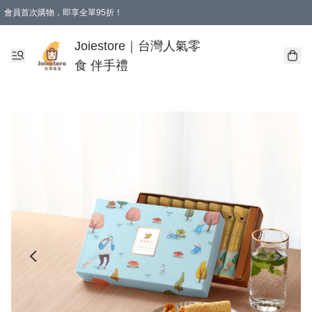
會員首次購物，即享全單95折！
Joiestore會員全單折扣優惠
購物滿 HKD 350.00即享免運費優惠！（適用於 本地送貨、本地取貨 )
Joiestore｜台灣人氣零
食 伴手禮