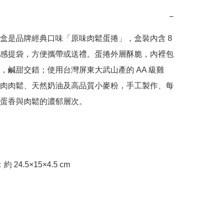
−
盒是品牌經典口味「原味肉鬆蛋捲」，盒裝內含 8 
感提袋，方便攜帶或送禮。蛋捲外層酥脆，內裡包
，鹹甜交錯；使用台灣屏東大武山產的 AA 級雞
肉肉鬆、天然奶油及高品質小麥粉，手工製作、每
蛋香與肉鬆的濃郁層次。

約 24.5×15×4.5 cm