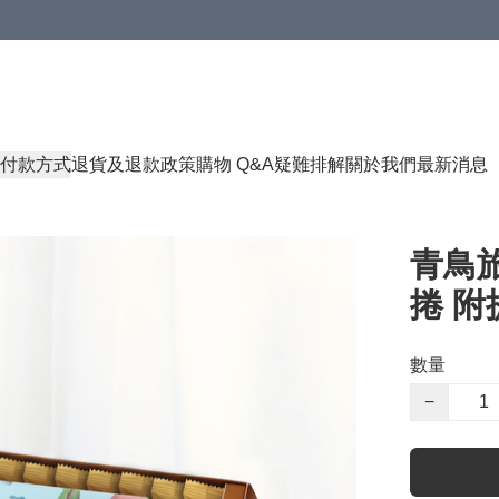
付款方式
退貨及退款政策
購物 Q&A
疑難排解
關於我們
最新消息
青鳥旅
捲 附提
數量
−