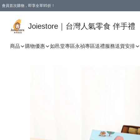
會員首次購物，即享全單95折！
Joiestore會員全單折扣優惠
購物滿 HKD 350.00即享免運費優惠！（適用於 本地送貨、本地取貨 )
Joiestore｜台灣人氣零食 伴手禮
商品
購物優惠
如邑堂專區
永禎專區
送禮服務
送貨安排