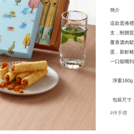
簡介
這款蛋捲禮
支，附贈質
覆香濃肉鬆
蛋、新鮮豬
一口能嚐到
  淨重160g

  包裝尺寸：
伴手禮