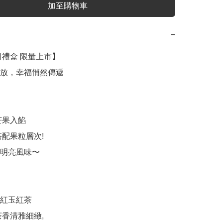
加至購物車
−
日禮盒 限量上市】

放，幸福悄然傳遞

果入餡

配果粒層次!

明亮風味〜

紅玉紅茶

香清雅細緻,
