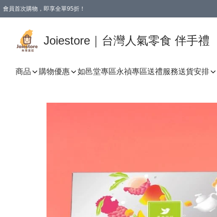
會員首次購物，即享全單95折！
Joiestore會員全單折扣優惠
購物滿 HKD 350.00即享免運費優惠！（適用於 本地送貨、本地取貨 )
Joiestore｜台灣人氣零食 伴手禮
商品
購物優惠
如邑堂專區
永禎專區
送禮服務
送貨安排