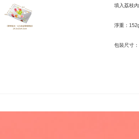
填入荔枝內餡
淨重：152g
包裝尺寸：約 