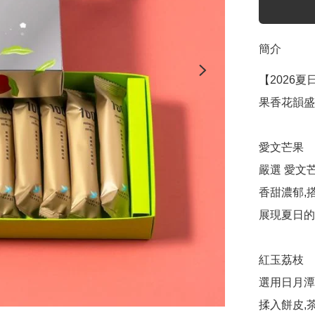
簡介
【2026夏
果香花韻盛
愛文芒果

嚴選 愛文芒
香甜濃郁,搭
展現夏日的
紅玉荔枝

選用日月潭
揉入餅皮,茶