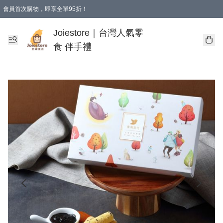
會員首次購物，即享全單95折！
Joiestore會員全單折扣優惠
購物滿 HKD 350.00即享免運費優惠！（適用於 本地送貨、本地取貨 )
Joiestore｜台灣人氣零
食 伴手禮