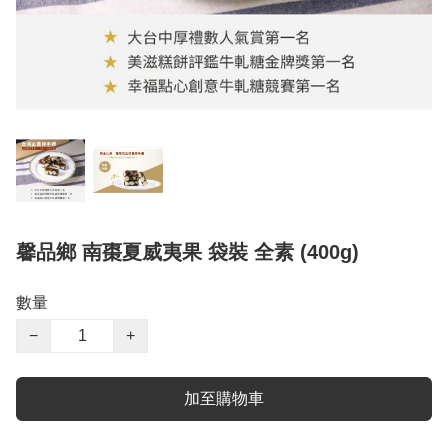
馨品鄉 南棗夏威夷果 袋裝 全素 (400g)
數量
−
+
加至購物車