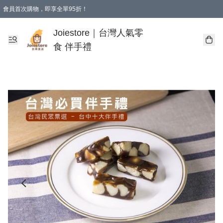
會員首次購物，即享全單95折！
Joiestore會員全單折扣優惠
購物滿 HKD 350.00即享免運費優惠！（適用於 本地送貨、本地取貨 )
Joiestore｜台灣人氣零
食 伴手禮