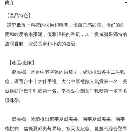
簡介
−
【產品特色】

  講究低溫下精確的火侯和時間，慢熬口感細膩、恰好的甜
度和軟度的南棗泥，優雅綿長的香氣，加上夏威夷果獨特的
溫潤香脆，深受長輩和小孩的喜愛。

  【產品/廠家】

  「馨品鄉」是台中老字號的烘焙坊，成功推出各手工牛軋
糖，獲選台中十大伴手禮、大台中厚禮數人氣賞第一名、美
滋糕餅評鑑牛軋糖第一名、幸福點心創意牛軋糖第一名等多
項殊榮。

  「馨品鄉」陸續推出椰棗夏威夷果、南棗夏威夷果、南棗
核桃糕、焦糖夏威夷莓果塔、寒天太妃糖、蔓越莓綜合堅果