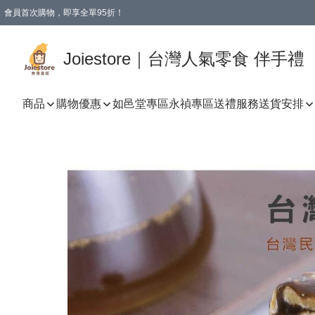
會員首次購物，即享全單95折！
Joiestore會員全單折扣優惠
購物滿 HKD 350.00即享免運費優惠！（適用於 本地送貨、本地取貨 )
Joiestore｜台灣人氣零食 伴手禮
商品
購物優惠
如邑堂專區
永禎專區
送禮服務
送貨安排