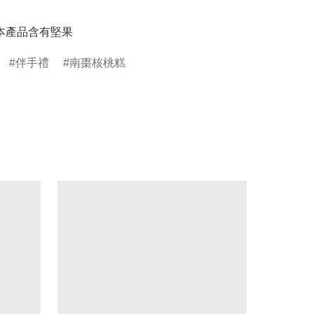
】本產品含有堅果
伴手禮
南棗核桃糕