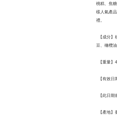
桃糕、焦糖
樣人氣產品
禮。

  【成分】核桃、海藻糖、麥芽糖、黑棗、紅棗、砂糖、紅
豆、橄欖油
  【重量】400公克±5%

  【有效日期】標示於包裝上

  【此日期前最佳】常溫 20天，放冰箱多1個星期

  【產地】臺灣
