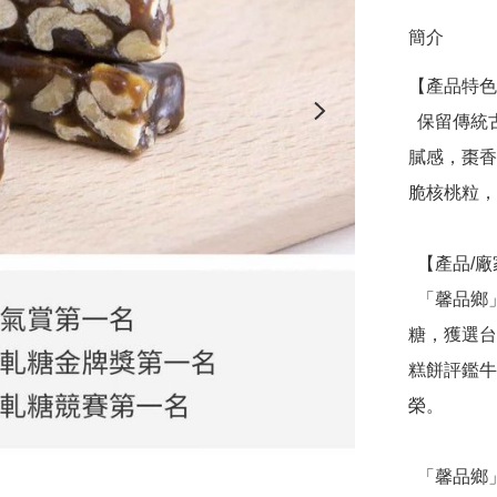
簡介
【產品特色
  保留傳統古法精隨，結合天然棗泥品種的獨家比例，降低甜
膩感，棗香
脆核桃粒，
  【產品/廠家】

  「馨品鄉」是台中老字號的烘焙坊，成功推出各手工牛軋
糖，獲選台
糕餅評鑑牛
榮。

  「馨品鄉」陸續推出椰棗夏威夷果、南棗夏威夷果、南棗核