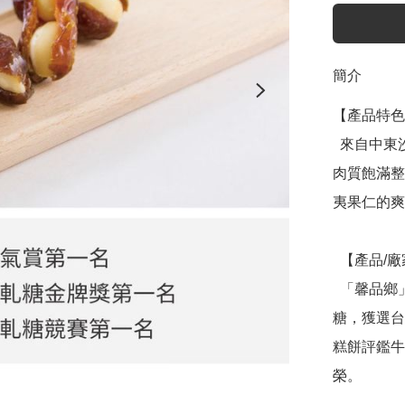
簡介
【產品特色
  來自中東沙漠中的綠鑽石，遇上澳洲頂級夏威夷果仁。嚴選
肉質飽滿整
夷果仁的爽
  【產品/廠家】

  「馨品鄉」是台中老字號的烘焙坊，成功推出各手工牛軋
糖，獲選台
糕餅評鑑牛
榮。
