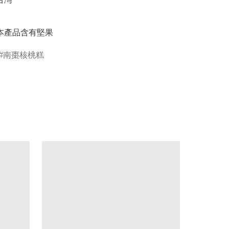
】本產品含有堅果
南棗核桃糕