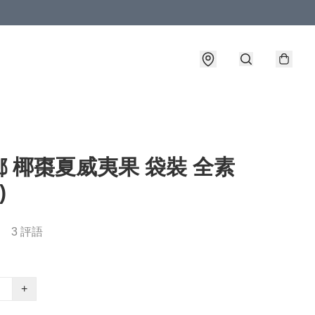
 椰棗夏威夷果 袋裝 全素
)
3 評語
+