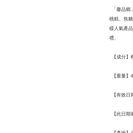
  「馨品鄉」陸續推出椰棗夏威夷果、南棗夏威夷果、南棗核
桃糕、焦糖
樣人氣產品
禮。

  【成分】椰棗、夏威夷果

  【重量】400公克±10公克

  【有效日期】標示於包裝上

  【此日期前最佳】常溫 20天，放冰箱多1個星期

  【產地】台灣
