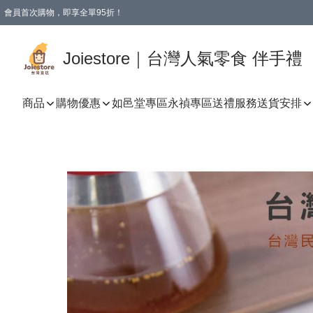
會員首次購物，即享全單95折！
Joiestore會員全單折扣優惠
購物滿 HKD 350.00即享免運費優惠！（適用於 本地送貨、本地取貨 )
Joiestore｜台灣人氣零食 伴手禮
商品
購物優惠
如邑堂專區
永禎專區
送禮服務
送貨安排