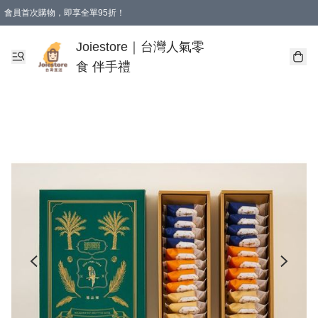
會員首次購物，即享全單95折！
Joiestore會員全單折扣優惠
購物滿 HKD 350.00即享免運費優惠！（適用於 本地送貨、本地取貨 )
Joiestore｜台灣人氣零
食 伴手禮