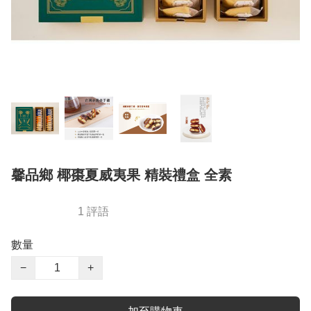
馨品鄉 椰棗夏威夷果 精裝禮盒 全素
1 評語
數量
−
+