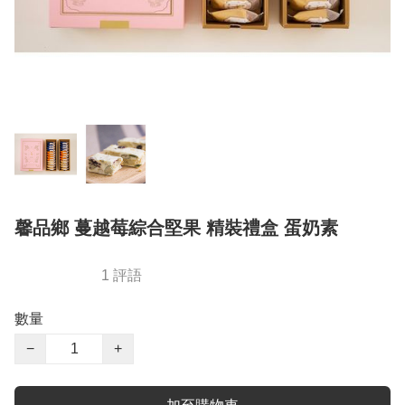
馨品鄉 蔓越莓綜合堅果 精裝禮盒 蛋奶素
1 評語
數量
−
+