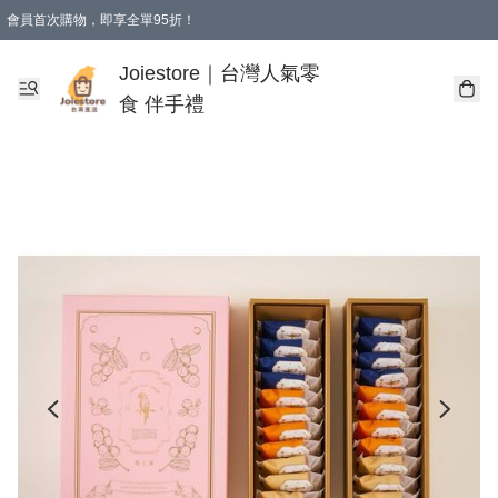
會員首次購物，即享全單95折！
Joiestore會員全單折扣優惠
購物滿 HKD 350.00即享免運費優惠！（適用於 本地送貨、本地取貨 )
Joiestore｜台灣人氣零
食 伴手禮