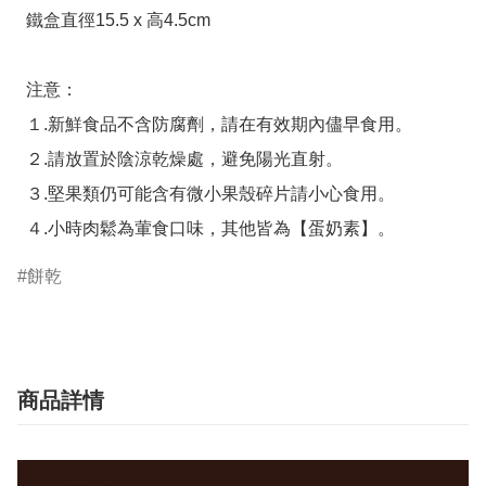
  鐵盒直徑15.5 x 高4.5cm

  注意：

  １.新鮮食品不含防腐劑，請在有效期內儘早食用。

  ２.請放置於陰涼乾燥處，避免陽光直射。

  ３.堅果類仍可能含有微小果殼碎片請小心食用。

  ４.小時肉鬆為葷食口味，其他皆為【蛋奶素】。
餅乾
商品詳情