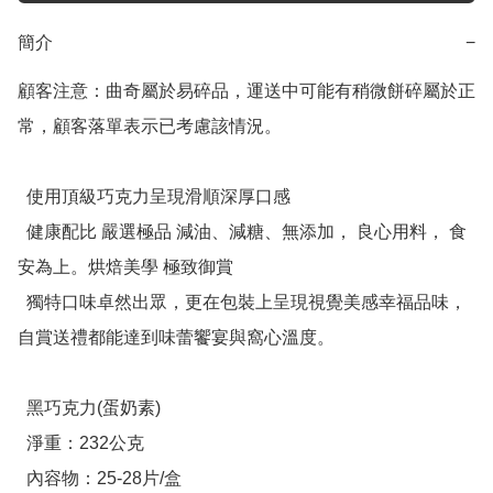
簡介
−
顧客注意：曲奇屬於易碎品，運送中可能有稍微餅碎屬於正
常，顧客落單表示已考慮該情況。

  使用頂級巧克力呈現滑順深厚口感

  健康配比 嚴選極品 減油、減糖、無添加， 良心用料， 食
安為上。烘焙美學 極致御賞

  獨特口味卓然出眾，更在包裝上呈現視覺美感幸福品味，
自賞送禮都能達到味蕾饗宴與窩心溫度。

  黑巧克力(蛋奶素)

  淨重：232公克

  內容物：25-28片/盒
