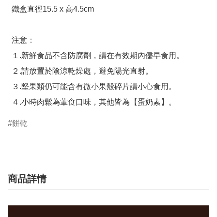
  鐵盒直徑15.5 x 高4.5cm

  注意：

  １.新鮮食品不含防腐劑，請在有效期內儘早食用。

  ２.請放置於陰涼乾燥處，避免陽光直射。

  ３.堅果類仍可能含有微小果殼碎片請小心食用。

  ４.小時肉鬆為葷食口味，其他皆為【蛋奶素】。
餅乾
商品詳情