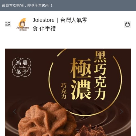
會員首次購物，即享全單95折！
Joiestore會員全單折扣優惠
購物滿 HKD 350.00即享免運費優惠！（適用於 本地送貨、本地取貨 )
Joiestore｜台灣人氣零
食 伴手禮