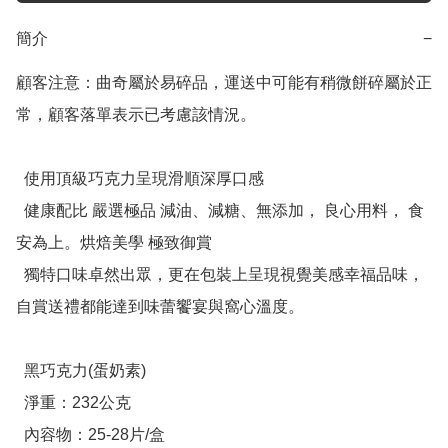
簡介
−
顧客注意：曲奇屬於易碎品，運送中可能有稍微餅碎屬於正
常，顧客落單表示已考慮該情況。

  使用頂級巧克力呈現滑順深厚口感

  健康配比 嚴選極品 減油、減糖、無添加， 良心用料， 食
安為上。烘焙美學 極致御賞

  獨特口味卓然出眾，更在包裝上呈現視覺美感幸福品味，
自賞送禮都能達到味蕾饗宴與窩心溫度。

  黑巧克力(蛋奶素)

  淨重：232公克

  內容物：25-28片/盒
