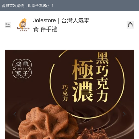
會員首次購物，即享全單95折！
Joiestore會員全單折扣優惠
購物滿 HKD 350.00即享免運費優惠！（適用於 本地送貨、本地取貨 )
Joiestore｜台灣人氣零
食 伴手禮