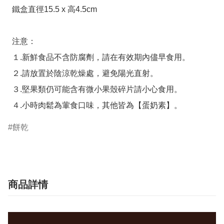
  鐵盒直徑15.5 x 高4.5cm

  注意：

  １.新鮮食品不含防腐劑，請在有效期內儘早食用。

  ２.請放置於陰涼乾燥處，避免陽光直射。

  ３.堅果類仍可能含有微小果殼碎片請小心食用。

  ４.小時肉鬆為葷食口味，其他皆為【蛋奶素】。
餅乾
商品詳情