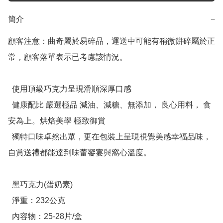
簡介
−
顧客注意：曲奇屬於易碎品，運送中可能有稍微餅碎屬於正
常，顧客落單表示已考慮該情況。

  使用頂級巧克力呈現滑順深厚口感

  健康配比 嚴選極品 減油、減糖、無添加， 良心用料， 食
安為上。烘焙美學 極致御賞

  獨特口味卓然出眾，更在包裝上呈現視覺美感幸福品味，
自賞送禮都能達到味蕾饗宴與窩心溫度。

  黑巧克力(蛋奶素)

  淨重：232公克

  內容物：25-28片/盒
