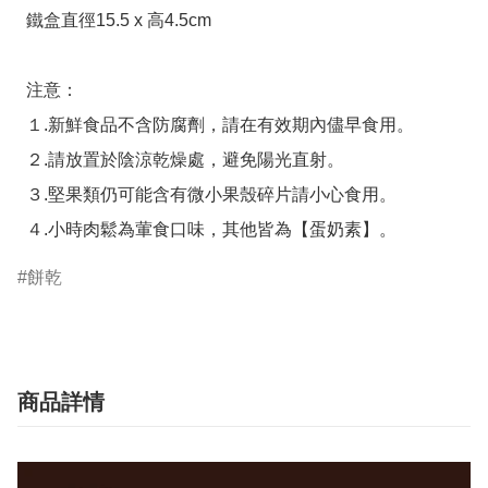
  鐵盒直徑15.5 x 高4.5cm

  注意：

  １.新鮮食品不含防腐劑，請在有效期內儘早食用。

  ２.請放置於陰涼乾燥處，避免陽光直射。

  ３.堅果類仍可能含有微小果殼碎片請小心食用。

  ４.小時肉鬆為葷食口味，其他皆為【蛋奶素】。
餅乾
商品詳情