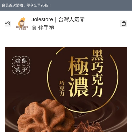
會員首次購物，即享全單95折！
Joiestore會員全單折扣優惠
購物滿 HKD 350.00即享免運費優惠！（適用於 本地送貨、本地取貨 )
Joiestore｜台灣人氣零
食 伴手禮