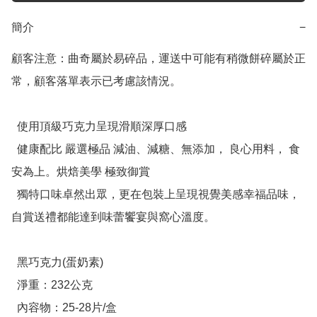
簡介
−
顧客注意：曲奇屬於易碎品，運送中可能有稍微餅碎屬於正
常，顧客落單表示已考慮該情況。

  使用頂級巧克力呈現滑順深厚口感

  健康配比 嚴選極品 減油、減糖、無添加， 良心用料， 食
安為上。烘焙美學 極致御賞

  獨特口味卓然出眾，更在包裝上呈現視覺美感幸福品味，
自賞送禮都能達到味蕾饗宴與窩心溫度。

  黑巧克力(蛋奶素)

  淨重：232公克

  內容物：25-28片/盒
