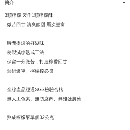
簡介
−
3顆檸檬 製作1顆檸檬酥

  微苦回甘 清爽酸甜 層次豐富

  時間提煉的好滋味

  秘製減糖熟成工法

  保留一分微苦，打造檸香回甘

  熱銷爆單。檸檬控必嚐

  全線產品經過SGS檢驗合格

  無人工色素、無防腐劑、無殘餘農藥

  熟成檸檬酥單個32公克
