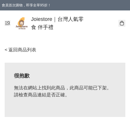
會員首次購物，即享全單95折！
Joiestore會員全單折扣優惠
購物滿 HKD 350.00即享免運費優惠！（適用於 本地送貨、本地取貨 )
Joiestore｜台灣人氣零
食 伴手禮
< 返回商品列表
很抱歉
無法在網站上找到此商品，此商品可能已下架。
請檢查商品連結是否正確。