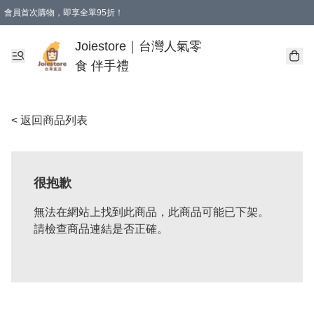
會員首次購物，即享全單95折！
Joiestore會員全單折扣優惠
購物滿 HKD 350.00即享免運費優惠！（適用於 本地送貨、本地取貨 )
Joiestore｜台灣人氣零
食 伴手禮
< 返回商品列表
很抱歉
無法在網站上找到此商品，此商品可能已下架。
請檢查商品連結是否正確。